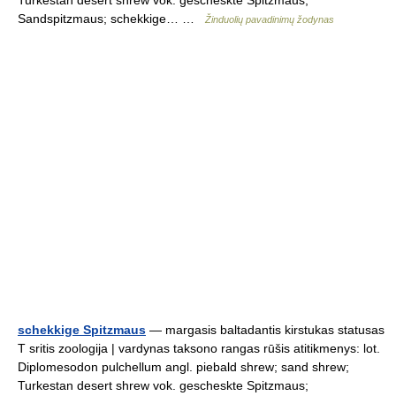
Turkestan desert shrew vok. gescheskte Spitzmaus;
Sandspitzmaus; schekkige… …
Žinduolių pavadinimų žodynas
schekkige Spitzmaus
— margasis baltadantis kirstukas statusas
T sritis zoologija | vardynas taksono rangas rūšis atitikmenys: lot.
Diplomesodon pulchellum angl. piebald shrew; sand shrew;
Turkestan desert shrew vok. gescheskte Spitzmaus;