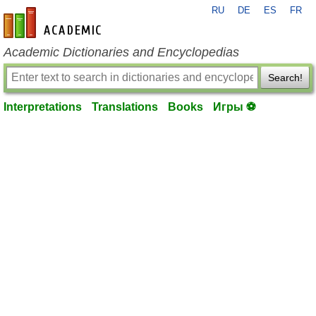
RU
DE
ES
FR
en-academic.com
Academic Dictionaries and Encyclopedias
Search!
Interpretations
Translations
Books
Игры ⚽