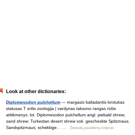
Look at other dictionaries:
Diplomesodon pulchellum
— margasis baltadantis kirstukas
statusas T sritis zoologija | vardynas taksono rangas rūšis
atitikmenys: lot. Diplomesodon pulchellum angl. piebald shrew;
sand shrew; Turkestan desert shrew vok. gescheskte Spitzmaus;
Sandspitzmaus; schekkige… …
Žinduolių pavadinimų žodynas