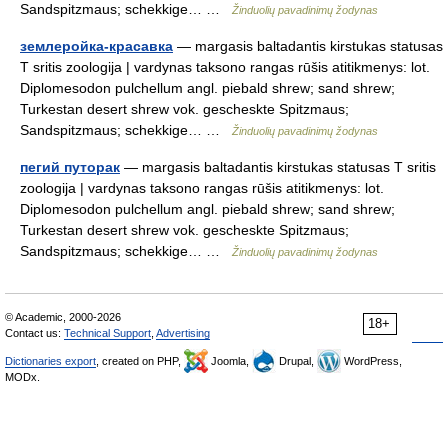
Sandspitzmaus; schekkige… …
Žinduolių pavadinimų žodynas
землеройка-красавка
— margasis baltadantis kirstukas statusas
T sritis zoologija | vardynas taksono rangas rūšis atitikmenys: lot.
Diplomesodon pulchellum angl. piebald shrew; sand shrew;
Turkestan desert shrew vok. gescheskte Spitzmaus;
Sandspitzmaus; schekkige… …
Žinduolių pavadinimų žodynas
пегий путорак
— margasis baltadantis kirstukas statusas T sritis
zoologija | vardynas taksono rangas rūšis atitikmenys: lot.
Diplomesodon pulchellum angl. piebald shrew; sand shrew;
Turkestan desert shrew vok. gescheskte Spitzmaus;
Sandspitzmaus; schekkige… …
Žinduolių pavadinimų žodynas
© Academic, 2000-2026
18+
Contact us:
Technical Support
,
Advertising
Dictionaries export
, created on PHP,
Joomla,
Drupal,
WordPress,
MODx.