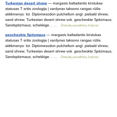
Turkestan desert shrew
— margasis baltadantis kirstukas
statusas T sritis zoologija | vardynas taksono rangas rūšis
atitikmenys: lot. Diplomesodon pulchellum angl. piebald shrew;
sand shrew; Turkestan desert shrew vok. gescheskte Spitzmaus;
Sandspitzmaus; schekkige… …
Žinduolių pavadinimų žodynas
gescheskte Spitzmaus
— margasis baltadantis kirstukas
statusas T sritis zoologija | vardynas taksono rangas rūšis
atitikmenys: lot. Diplomesodon pulchellum angl. piebald shrew;
sand shrew; Turkestan desert shrew vok. gescheskte Spitzmaus;
Sandspitzmaus; schekkige… …
Žinduolių pavadinimų žodynas