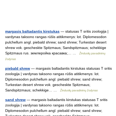
margasis baltadantis kirstukas
— statusas T sritis zoologija |
vardynas taksono rangas rūšis atitikmenys: lot. Diplomesodon
pulchellum angl. piebald shrew; sand shrew; Turkestan desert
shrew vok. gescheskte Spitzmaus; Sandspitzmaus; schekkige
Spitzmaus rus. землеройка красавка;… …
Žinduolių pavadinimų
žodynas
piebald shrew
— margasis baltadantis kirstukas statusas T sritis
zoologija | vardynas taksono rangas rūšis atitikmenys: lot.
Diplomesodon pulchellum angl. piebald shrew; sand shrew;
Turkestan desert shrew vok. gescheskte Spitzmaus;
Sandspitzmaus; schekkige… …
Žinduolių pavadinimų žodynas
sand shrew
— margasis baltadantis kirstukas statusas T sritis
zoologija | vardynas taksono rangas rūšis atitikmenys: lot.
Diplomesodon pulchellum angl. piebald shrew; sand shrew;