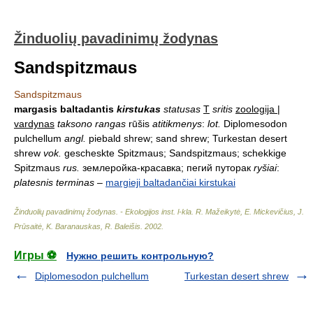
Žinduolių pavadinimų žodynas
Sandspitzmaus
Sandspitzmaus
margasis baltadantis
kirstukas
statusas
T
sritis
zoologija |
vardynas
taksono rangas
rūšis
atitikmenys
:
lot.
Diplomesodon
pulchellum
angl.
piebald shrew; sand shrew; Turkestan desert
shrew
vok.
gescheskte Spitzmaus; Sandspitzmaus; schekkige
Spitzmaus
rus.
землеройка-красавка; пегий путорак
ryšiai
:
platesnis terminas
–
margieji baltadančiai kirstukai
Žinduolių pavadinimų žodynas. - Ekologijos inst. l-kla
.
R. Mažeikytė, E. Mickevičius, J.
Prūsaitė, K. Baranauskas, R. Baleišis
.
2002
.
Игры ⚽
Нужно решить контрольную?
Diplomesodon pulchellum
Turkestan desert shrew